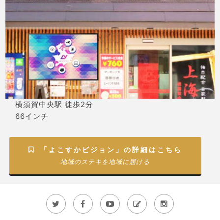
横須賀中央駅 徒歩2分
66インチ
「よこすかビジョン」の詳細はこちら

地域のステキを地域に届ける




