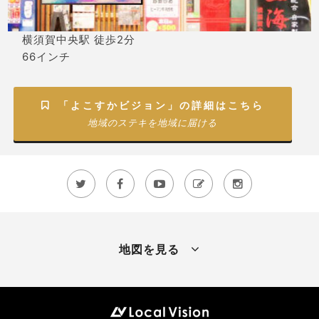
横須賀中央駅 徒歩2分
66インチ
「よこすかビジョン」の詳細はこちら

地域のステキを地域に届ける





地図を見る