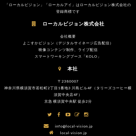
「ローカルビジョン」「ローカルアイ」はローカルビジョン株式会社の
登録商標です
ローカルビジョン株式会社

会社概要
よこすかビジョン（デジタルサイネージ広告配信）
映像コンテンツ制作、ライブ配信
スマートワーキングブース「KOLO」
本社

〒2380007
神奈川県横須賀市若松町2丁目1番地3 川島ビル4F（タリーズコーヒー横
須賀中央店4F）
京急 横須賀中央駅 徒歩2分






info@local-vision.jp

local-vision.jp