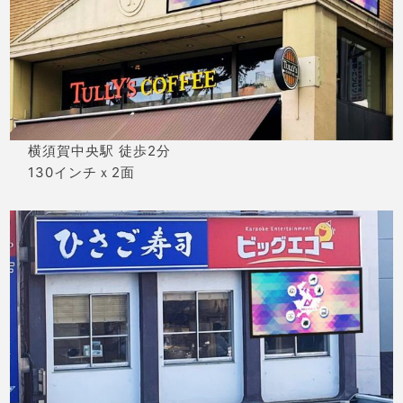
横須賀中央駅 徒歩2分
130インチｘ2面