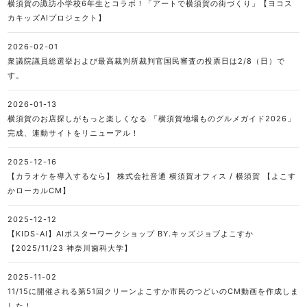
横須賀の諏訪小学校6年生とコラボ！「アートで横須賀の街づくり」【ヨコス
カキッズAIプロジェクト】
2026-02-01
衆議院議員総選挙および最高裁判所裁判官国民審査の投票日は2/8（日）で
す。
2026-01-13
横須賀のお店探しがもっと楽しくなる 「横須賀地場ものグルメガイド2026」
完成、連動サイトをリニューアル！
2025-12-16
【カラオケを導入するなら】 株式会社音通 横須賀オフィス / 横須賀 【よこす
かローカルCM】
2025-12-12
【KIDS-AI】AIポスターワークショップ BY.キッズジョブよこすか
【2025/11/23 神奈川歯科大学】
2025-11-02
11/15に開催される第51回クリーンよこすか市民のつどいのCM動画を作成しま
した！