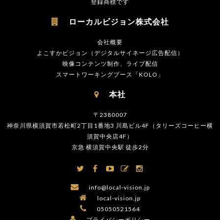
登録商標です
ローカルビジョン株式会社

会社概要
よこすかビジョン（デジタルサイネージ広告配信）
映像コンテンツ制作、ライブ配信
スマートワーキングブース「KOLO」
本社

〒2380007
神奈川県横須賀市若松町2丁目1番地3 川島ビル4F（タリーズコーヒー横
須賀中央店4F）
京急 横須賀中央駅 徒歩2分






info@local-vision.jp

local-vision.jp

05050521564

プライバシーポリシー