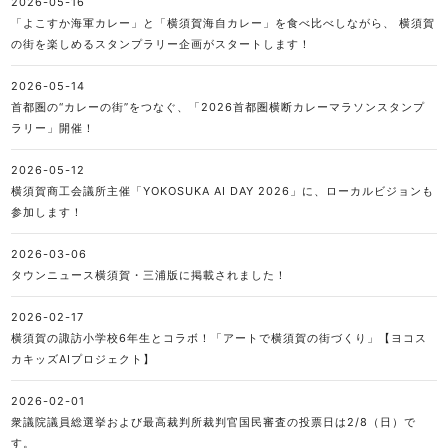
2026-05-16
「よこすか海軍カレー」と「横須賀海自カレー」を食べ比べしながら、 横須賀
の街を楽しめるスタンプラリー企画がスタートします！
2026-05-14
首都圏の“カレーの街”をつなぐ、「2026首都圏横断カレーマラソンスタンプ
ラリー」開催！
2026-05-12
横須賀商工会議所主催「YOKOSUKA AI DAY 2026」に、ローカルビジョンも
参加します！
2026-03-06
タウンニュース横須賀・三浦版に掲載されました！
2026-02-17
横須賀の諏訪小学校6年生とコラボ！「アートで横須賀の街づくり」【ヨコス
カキッズAIプロジェクト】
2026-02-01
衆議院議員総選挙および最高裁判所裁判官国民審査の投票日は2/8（日）で
す。