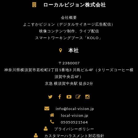
ローカルビジョン株式会社

会社概要
よこすかビジョン（デジタルサイネージ広告配信）
映像コンテンツ制作、ライブ配信
スマートワーキングブース「KOLO」
本社

〒2380007
神奈川県横須賀市若松町2丁目1番地3 川島ビル4F（タリーズコーヒー横
須賀中央店4F）
京急 横須賀中央駅 徒歩2分






info@local-vision.jp

local-vision.jp

05050521564

プライバシーポリシー

カスタマーハラスメント対応指針